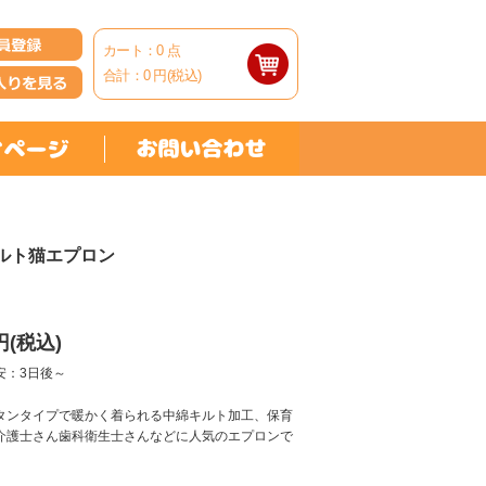
カート：
0
点
合計：
0
円(税込)
ルト猫エプロン
円(税込)
安：3日後～
タンタイプで暖かく着られる中綿キルト加工、保育
介護士さん歯科衛生士さんなどに人気のエプロンで