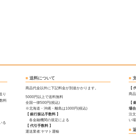
送料について
商品代金以外に下記料金が別途かかります。
【 
商品
送り
5000円以上で送料無料
手数料
全国一律500円(税込)
【 
※北海道・沖縄・離島は1000円(税込)
場合
【 銀行振込手数料 】
注文
各金融機関の規定による
い場
ている
【 代引手数料 】
運送業者:ヤマト運輸