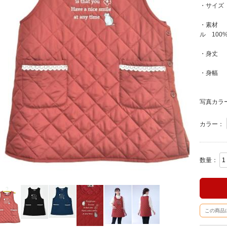
・サイズ
・素材 
ル 100%
・身丈 
・身幅 
写真カラ
カラー：
数量：
この商品