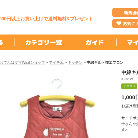
,000円以上お買い上げで送料無料&プレゼント
おてんばママWEBショップ
>
アイテム
>
キッチン
>
中綿キルト猫エプロン
中綿キ
K-25121
オススメ
1,000
お届け目
サイドボ
士さんや
す♪