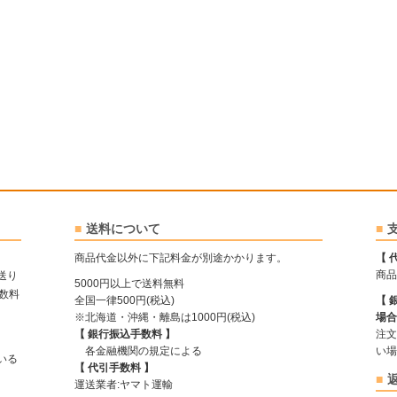
送料について
商品代金以外に下記料金が別途かかります。
【 
商品
送り
5000円以上で送料無料
手数料
全国一律500円(税込)
【 
※北海道・沖縄・離島は1000円(税込)
場合
【 銀行振込手数料 】
注文
各金融機関の規定による
い場
ている
【 代引手数料 】
運送業者:ヤマト運輸