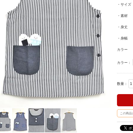
・サイズ
・素材 
・身丈 
・身幅 
カラー
カラー：
数量：
この商品