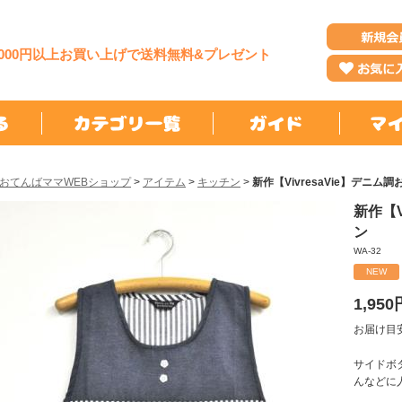
,000円以上お買い上げで送料無料&プレゼント
おてんばママWEBショップ
>
アイテム
>
キッチン
>
新作【VivresaVie】デニム
新作【V
ン
WA-32
NEW
1,950
お届け目
サイドボ
んなどに