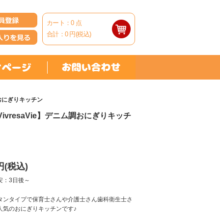
カート：
0
点
合計：
0
円(税込)
調おにぎりキッチン
ivresaVie】デニム調おにぎりキッチ
円(税込)
安：3日後～
タンタイプで保育士さんや介護士さん歯科衛生士さ
人気のおにぎりキッチンです♪