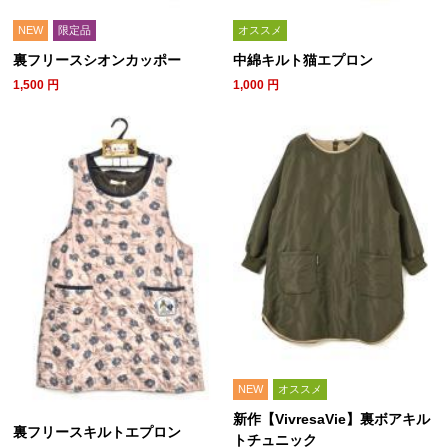
NEW
限定品
オススメ
裏フリースシオンカッポー
中綿キルト猫エプロン
1,500
円
1,000
円
NEW
オススメ
新作【VivresaVie】裏ボアキル
裏フリースキルトエプロン
トチュニック