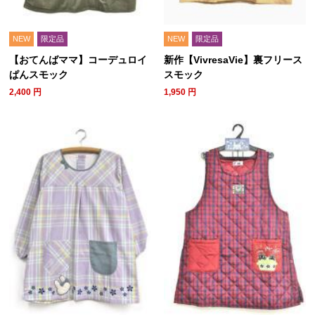
NEW
限定品
NEW
限定品
【おてんばママ】コーデュロイ
新作【VivresaVie】裏フリース
ぱんスモック
スモック
2,400
円
1,950
円