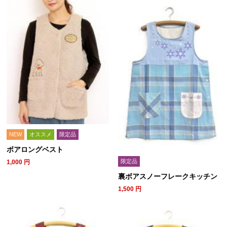
NEW
オススメ
限定品
ボアロングベスト
限定品
1,000
円
裏ボアスノーフレークキッチン
1,500
円