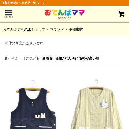
保育士エプロン全商品一覧ページ
MENU
おてんばママWEBショップ
ブランド
冬物素材
18
件の商品がございます。
並べ替え：
オススメ順
/
新着順
/
価格が安い順
/
価格が高い順