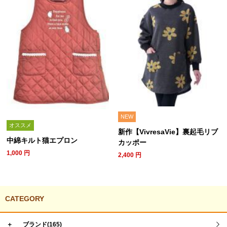
NEW
オススメ
新作【VivresaVie】裏起毛リブ
中綿キルト猫エプロン
カッポー
1,000
円
2,400
円
CATEGORY
＋
ブランド(165)