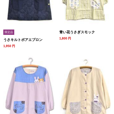
青い花うさぎスモック
限定品
1,800
円
うさキルトボアエプロン
1,950
円