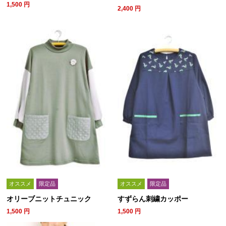
1,500
円
2,400
円
オススメ
限定品
オススメ
限定品
オリーブニットチュニック
すずらん刺繍カッポー
1,500
円
1,500
円