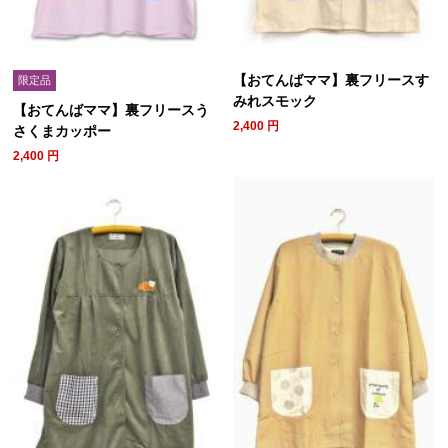
【おてんばママ】裏フリースす
限定品
みれスモック
【おてんばママ】裏フリースう
2,400
円
さくまカッポー
2,400
円